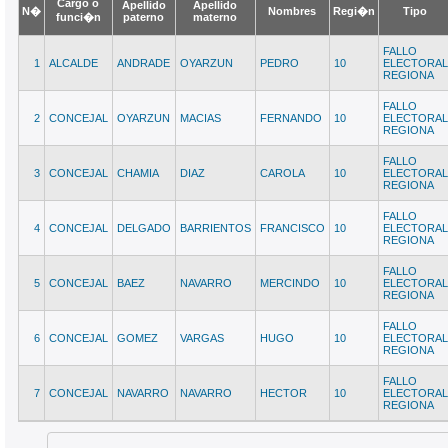
Cargo o
Apellido
Apellido
N�
Nombres
Regi�n
Tipo
funci�n
paterno
materno
FALLO
1
ALCALDE
ANDRADE
OYARZUN
PEDRO
10
ELECTORAL
REGIONA
FALLO
2
CONCEJAL
OYARZUN
MACIAS
FERNANDO
10
ELECTORAL
REGIONA
FALLO
3
CONCEJAL
CHAMIA
DIAZ
CAROLA
10
ELECTORAL
REGIONA
FALLO
4
CONCEJAL
DELGADO
BARRIENTOS
FRANCISCO
10
ELECTORAL
REGIONA
FALLO
5
CONCEJAL
BAEZ
NAVARRO
MERCINDO
10
ELECTORAL
REGIONA
FALLO
6
CONCEJAL
GOMEZ
VARGAS
HUGO
10
ELECTORAL
REGIONA
FALLO
7
CONCEJAL
NAVARRO
NAVARRO
HECTOR
10
ELECTORAL
REGIONA