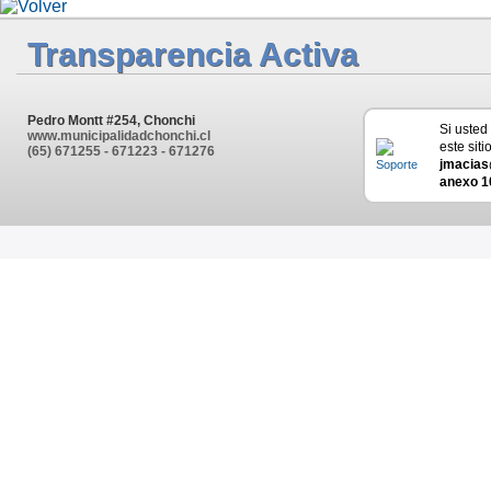
Transparencia Activa
Pedro Montt #254, Chonchi
Si usted
www.municipalidadchonchi.cl
este siti
(65) 671255 - 671223 - 671276
jmacias
anexo 1