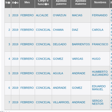
Cargo o
Apellido
Apellido
Mes
Nombres
N�
A�o
paterno
materno
funci�n
1
2019
FEBRERO
ALCALDE
OYARZUN
MACIAS
FERNANDO
d
2
2019
FEBRERO
CONCEJAL
CHAMIA
DIAZ
CAROLA
d
3
2019
FEBRERO
CONCEJAL
DELGADO
BARRIENTOS
FRANCISCO
d
4
2019
FEBRERO
CONCEJAL
GOMEZ
VARGAS
HUGO
d
HUMBERTO
5
2019
FEBRERO
CONCEJAL
AGUILA
ANDRADE
ALEJANDRO
d
EDUARDO
6
2019
FEBRERO
CONCEJAL
ANDRADE
GOMEZ
MANUEL
d
SERGIO
7
2019
FEBRERO
CONCEJAL
VILLARROEL
ANDRADE
NESTOR
d