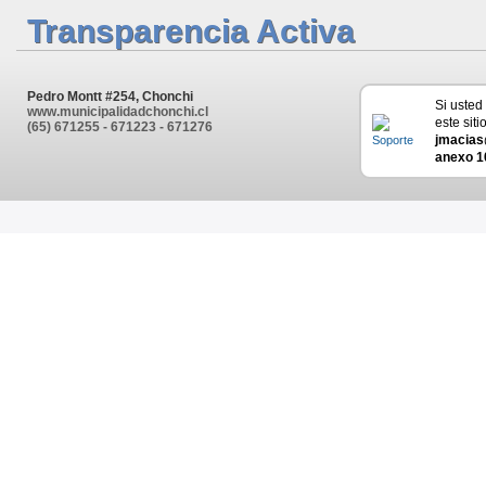
Transparencia Activa
Pedro Montt #254, Chonchi
Si usted
www.municipalidadchonchi.cl
este siti
(65) 671255 - 671223 - 671276
jmacias
anexo 1