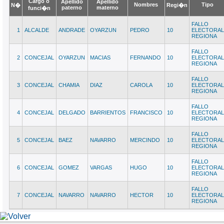
Cargo o
Apellido
Apellido
Nombres
Tipo
N�
Regi�n
paterno
materno
funci�n
FALLO
1
ALCALDE
ANDRADE
OYARZUN
PEDRO
10
ELECTORAL
REGIONA
FALLO
2
CONCEJAL
OYARZUN
MACIAS
FERNANDO
10
ELECTORAL
REGIONA
FALLO
3
CONCEJAL
CHAMIA
DIAZ
CAROLA
10
ELECTORAL
REGIONA
FALLO
4
CONCEJAL
DELGADO
BARRIENTOS
FRANCISCO
10
ELECTORAL
REGIONA
FALLO
5
CONCEJAL
BAEZ
NAVARRO
MERCINDO
10
ELECTORAL
REGIONA
FALLO
6
CONCEJAL
GOMEZ
VARGAS
HUGO
10
ELECTORAL
REGIONA
FALLO
7
CONCEJAL
NAVARRO
NAVARRO
HECTOR
10
ELECTORAL
REGIONA