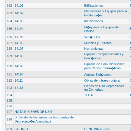
182
14101
Edificaciones
Maquinarias y Equipos para la
183
14102
Producci�n
184
14103
Instalaciones
M�quinas y Equipos de
185
14104
Oficina
186
14105
Veh�culos
187
14106
Muebles y Enseres
188
14107
Herramientas
Equipos Computacionales y
189
14108
Perif�ricos
Equipos de Comunicaciones
190
14109
para Redes Inform�ticas
191
14110
Activos Biol�gicos
192
14111
Obras de Infraestructura
Bienes de Uso Depreciables
193
14113
en Comodato
194
TOTAL
195
196
197
NOTA 9: BIENES DE USO
B. Detalle de los saldos de las cuentas de
198
Depreciaci�n Acumulada
S
199
CODIGO
DENOMINACION