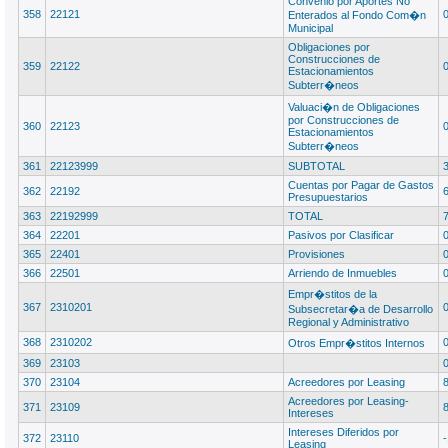
Convenio por Aportes No
358
22121
Enterados al Fondo Com�n
Municipal
Obligaciones por
Construcciones de
359
22122
Estacionamientos
Subterr�neos
Valuaci�n de Obligaciones
por Construcciones de
360
22123
Estacionamientos
Subterr�neos
361
22123999
SUBTOTAL
Cuentas por Pagar de Gastos
362
22192
Presupuestarios
363
22192999
TOTAL
364
22201
Pasivos por Clasificar
365
22401
Provisiones
366
22501
Arriendo de Inmuebles
Empr�stitos de la
367
2310201
Subsecretar�a de Desarrollo
Regional y Administrativo
368
2310202
Otros Empr�stitos Internos
369
23103
370
23104
Acreedores por Leasing
Acreedores por Leasing-
371
23109
Intereses
Intereses Diferidos por
372
23110
Leasing