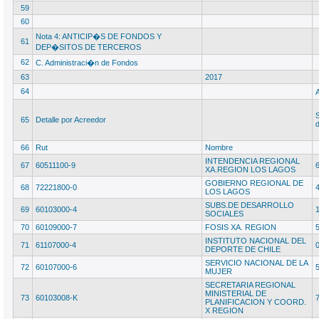
59
60
Nota 4: ANTICIP�S DE FONDOS Y
61
DEP�SITOS DE TERCEROS
62
C. Administraci�n de Fondos
63
2017
64
S
65
Detalle por Acreedor
d
66
Rut
Nombre
INTENDENCIA REGIONAL
67
60511100-9
XA.REGION LOS LAGOS
GOBIERNO REGIONAL DE
68
72221800-0
LOS LAGOS
SUBS.DE DESARROLLO
69
60103000-4
SOCIALES
70
60109000-7
FOSIS XA. REGION
INSTITUTO NACIONAL DEL
71
61107000-4
DEPORTE DE CHILE
SERVICIO NACIONAL DE LA
72
60107000-6
MUJER
SECRETARIA REGIONAL
MINISTERIAL DE
73
60103008-K
PLANIFICACION Y COORD.
X REGION