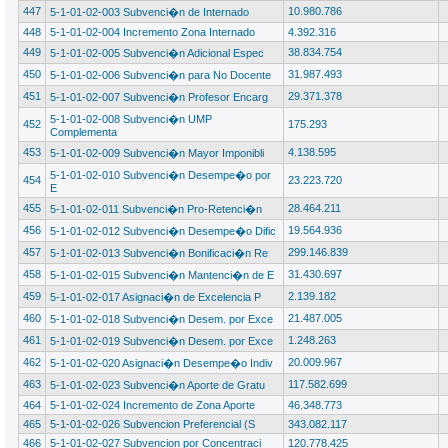
447
10.980.786
5-1-01-02-003 Subvenci�n de Internado
448
5-1-01-02-004 Incremento Zona Internado
4.392.316
449
38.834.754
5-1-01-02-005 Subvenci�n Adicional Espec
450
31.987.493
5-1-01-02-006 Subvenci�n para No Docente
451
29.371.378
5-1-01-02-007 Subvenci�n Profesor Encarg
5-1-01-02-008 Subvenci�n UMP
452
175.293
Complementa
453
4.138.595
5-1-01-02-009 Subvenci�n Mayor Imponibli
5-1-01-02-010 Subvenci�n Desempe�o por
454
23.223.720
E
455
28.464.211
5-1-01-02-011 Subvenci�n Pro-Retenci�n
456
19.564.936
5-1-01-02-012 Subvenci�n Desempe�o Dific
457
299.146.839
5-1-01-02-013 Subvenci�n Bonificaci�n Re
458
31.430.697
5-1-01-02-015 Subvenci�n Mantenci�n de E
459
2.139.182
5-1-01-02-017 Asignaci�n de Excelencia P
460
21.487.005
5-1-01-02-018 Subvenci�n Desem. por Exce
461
1.248.263
5-1-01-02-019 Subvenci�n Desem. por Exce
462
20.009.967
5-1-01-02-020 Asignaci�n Desempe�o Indiv
463
117.582.699
5-1-01-02-023 Subvenci�n Aporte de Gratu
464
5-1-01-02-024 Incremento de Zona Aporte
46.348.773
465
5-1-01-02-026 Subvencion Preferencial (S
343.082.117
466
5-1-01-02-027 Subvencion por Concentraci
120.778.425