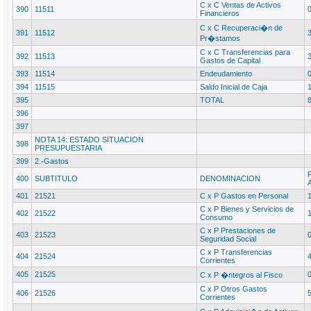
C x C Ventas de Activos
390
11511
Financieros
C x C Recuperaci�n de
391
11512
Pr�stamos
C x C Transferencias para
392
11513
Gastos de Capital
393
11514
Endeudamiento
394
11515
Saldo Inicial de Caja
395
TOTAL
396
397
NOTA 14: ESTADO SITUACION
398
PRESUPUESTARIA
399
2.-Gastos
400
SUBTITULO
DENOMINACION
401
21521
C x P Gastos en Personal
C x P Bienes y Servicios de
402
21522
Consumo
C x P Prestaciones de
403
21523
Seguridad Social
C x P Transferencias
404
21524
Corrientes
405
21525
C x P �ntegros al Fisco
C x P Otros Gastos
406
21526
Corrientes