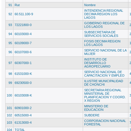
91
Rut
Nombre
INTENDENCIA REGIONAL
92
60.511.100-9
DECIMA REGION LOS
LAGOS
GOBIERNO REGIONAL DE
93
72221800-0
LOS LAGOS
SUBSECRETARIA DE
94
60103000-4
SERVICIOS SOCIALES
FOSIS DECIMA REGION
95
60109000-7
LOS LAGOS
SERVICIO NACIONAL DE LA
96
60107000-6
MUJER
INSTITUTO DE
97
60307000-1
DESARROLLO
AGROPECUARIO
SERVICIO NACIONAL DE
98
61531000-K
CAPACITACION Y EMPLEO
ILUSTRE MUNICIPALIDAD
99
69230500-0
DE CHONCHI
SECRETARIA REGIONAL
MINISTERIAL DE
100
60103008-K
PLANIFICACION Y COORD.
X REGION
MINISTERIO DE
101
60901000-2
EDUCACION
102
60515000-4
SUBDERE
CORPORACION NACIONAL
103
61313000-4
FORESTAL
104
TOTAL