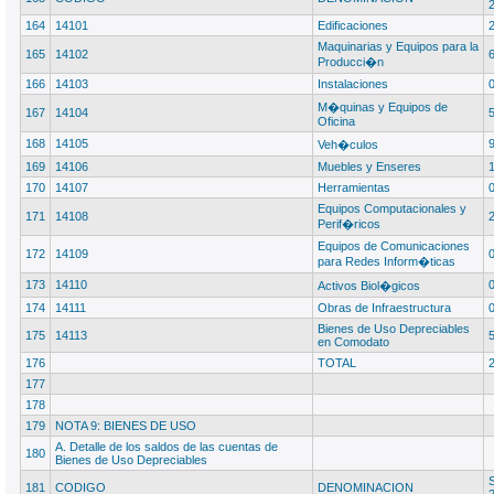
164
14101
Edificaciones
Maquinarias y Equipos para la
165
14102
Producci�n
166
14103
Instalaciones
M�quinas y Equipos de
167
14104
Oficina
168
14105
Veh�culos
169
14106
Muebles y Enseres
170
14107
Herramientas
Equipos Computacionales y
171
14108
Perif�ricos
Equipos de Comunicaciones
172
14109
para Redes Inform�ticas
173
14110
Activos Biol�gicos
174
14111
Obras de Infraestructura
Bienes de Uso Depreciables
175
14113
en Comodato
176
TOTAL
177
178
179
NOTA 9: BIENES DE USO
A. Detalle de los saldos de las cuentas de
180
Bienes de Uso Depreciables
S
181
CODIGO
DENOMINACION