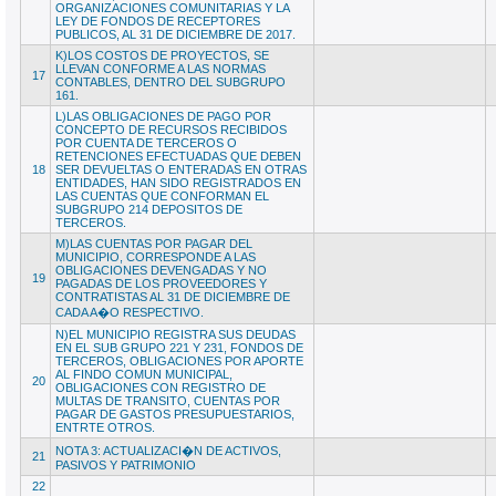
ORGANIZACIONES COMUNITARIAS Y LA
LEY DE FONDOS DE RECEPTORES
PUBLICOS, AL 31 DE DICIEMBRE DE 2017.
K)LOS COSTOS DE PROYECTOS, SE
LLEVAN CONFORME A LAS NORMAS
17
CONTABLES, DENTRO DEL SUBGRUPO
161.
L)LAS OBLIGACIONES DE PAGO POR
CONCEPTO DE RECURSOS RECIBIDOS
POR CUENTA DE TERCEROS O
RETENCIONES EFECTUADAS QUE DEBEN
18
SER DEVUELTAS O ENTERADAS EN OTRAS
ENTIDADES, HAN SIDO REGISTRADOS EN
LAS CUENTAS QUE CONFORMAN EL
SUBGRUPO 214 DEPOSITOS DE
TERCEROS.
M)LAS CUENTAS POR PAGAR DEL
MUNICIPIO, CORRESPONDE A LAS
OBLIGACIONES DEVENGADAS Y NO
19
PAGADAS DE LOS PROVEEDORES Y
CONTRATISTAS AL 31 DE DICIEMBRE DE
CADA A�O RESPECTIVO.
N)EL MUNICIPIO REGISTRA SUS DEUDAS
EN EL SUB GRUPO 221 Y 231, FONDOS DE
TERCEROS, OBLIGACIONES POR APORTE
AL FINDO COMUN MUNICIPAL,
20
OBLIGACIONES CON REGISTRO DE
MULTAS DE TRANSITO, CUENTAS POR
PAGAR DE GASTOS PRESUPUESTARIOS,
ENTRTE OTROS.
NOTA 3: ACTUALIZACI�N DE ACTIVOS,
21
PASIVOS Y PATRIMONIO
22