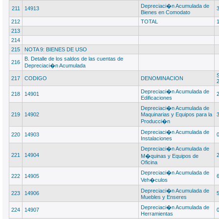
Depreciaci�n Acumulada de
211
14913
Bienes en Comodato
212
TOTAL
213
214
215
NOTA 9: BIENES DE USO
B. Detalle de los saldos de las cuentas de
216
Depreciaci�n Acumulada
S
217
CODIGO
DENOMINACION
Depreciaci�n Acumulada de
218
14901
Edificaciones
Depreciaci�n Acumulada de
219
14902
Maquinarias y Equipos para la
Producci�n
Depreciaci�n Acumulada de
220
14903
Instalaciones
Depreciaci�n Acumulada de
221
14904
M�quinas y Equipos de
Oficina
Depreciaci�n Acumulada de
222
14905
Veh�culos
Depreciaci�n Acumulada de
223
14906
Muebles y Enseres
Depreciaci�n Acumulada de
224
14907
Herramientas