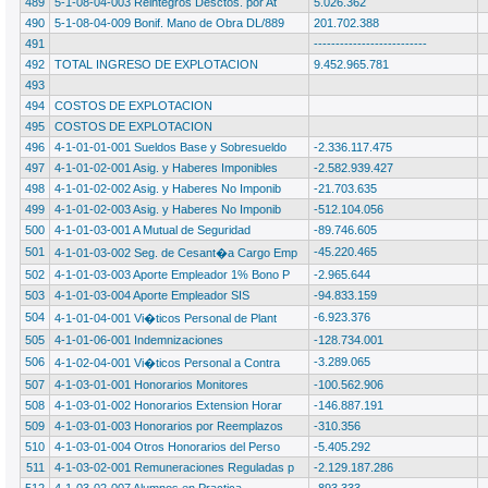
489
5-1-08-04-003 Reintegros Desctos. por At
5.026.362
490
5-1-08-04-009 Bonif. Mano de Obra DL/889
201.702.388
491
--------------------------
492
TOTAL INGRESO DE EXPLOTACION
9.452.965.781
493
494
COSTOS DE EXPLOTACION
495
COSTOS DE EXPLOTACION
496
4-1-01-01-001 Sueldos Base y Sobresueldo
-2.336.117.475
497
4-1-01-02-001 Asig. y Haberes Imponibles
-2.582.939.427
498
4-1-01-02-002 Asig. y Haberes No Imponib
-21.703.635
499
4-1-01-02-003 Asig. y Haberes No Imponib
-512.104.056
500
4-1-01-03-001 A Mutual de Seguridad
-89.746.605
501
-45.220.465
4-1-01-03-002 Seg. de Cesant�a Cargo Emp
502
4-1-01-03-003 Aporte Empleador 1% Bono P
-2.965.644
503
4-1-01-03-004 Aporte Empleador SIS
-94.833.159
504
-6.923.376
4-1-01-04-001 Vi�ticos Personal de Plant
505
4-1-01-06-001 Indemnizaciones
-128.734.001
506
-3.289.065
4-1-02-04-001 Vi�ticos Personal a Contra
507
4-1-03-01-001 Honorarios Monitores
-100.562.906
508
4-1-03-01-002 Honorarios Extension Horar
-146.887.191
509
4-1-03-01-003 Honorarios por Reemplazos
-310.356
510
4-1-03-01-004 Otros Honorarios del Perso
-5.405.292
511
4-1-03-02-001 Remuneraciones Reguladas p
-2.129.187.286