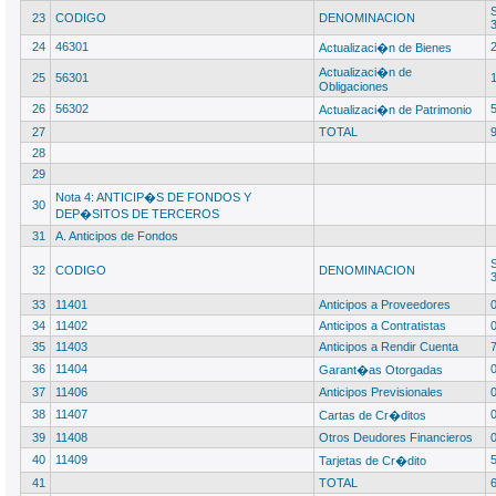
23
CODIGO
DENOMINACION
24
46301
Actualizaci�n de Bienes
Actualizaci�n de
25
56301
Obligaciones
26
56302
Actualizaci�n de Patrimonio
27
TOTAL
28
29
Nota 4: ANTICIP�S DE FONDOS Y
30
DEP�SITOS DE TERCEROS
31
A. Anticipos de Fondos
32
CODIGO
DENOMINACION
33
11401
Anticipos a Proveedores
34
11402
Anticipos a Contratistas
35
11403
Anticipos a Rendir Cuenta
36
11404
Garant�as Otorgadas
37
11406
Anticipos Previsionales
38
11407
Cartas de Cr�ditos
39
11408
Otros Deudores Financieros
40
11409
Tarjetas de Cr�dito
41
TOTAL