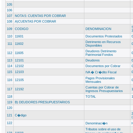
105
106
107
NOTA 5: CUENTAS POR COBRAR
108
A)CUENTAS POR COBRAR
109
CODIGO
DENOMINACION
110
11601
Documentos Protestados
Detrimento en Recursos
111
11602
Disponibles
Deudores Detrimento
112
11605
Patrimonial Fondos
113
12101
Deudores
114
12102
Documentos por Cobrar
115
12103
IVA � Cr�dito Fiscal
Pagos Provisionales
116
12105
Mensuales
Cuentas por Cobrar de
117
12192
Ingresos Presupuestarios
118
TOTAL
119
B) DEUDORES PRESUPUESTARIOS
120
121
C�digo
(
122
Denominaci�n
Tributos sobre el uso de