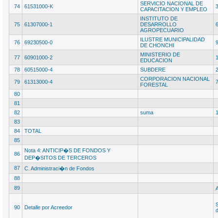
SERVICIO NACIONAL DE
74
61531000-K
CAPACITACION Y EMPLEO
INSTITUTO DE
75
61307000-1
DESARROLLO
AGROPECUARIO
ILUSTRE MUNICIPALIDAD
76
69230500-0
DE CHONCHI
MINISTERIO DE
77
60901000-2
EDUCACION
78
60515000-4
SUBDERE
CORPORACION NACIONAL
79
61313000-4
FORESTAL
80
81
82
suma
83
84
TOTAL
85
Nota 4: ANTICIP�S DE FONDOS Y
86
DEP�SITOS DE TERCEROS
87
C. Administraci�n de Fondos
88
89
S
90
Detalle por Acreedor
d