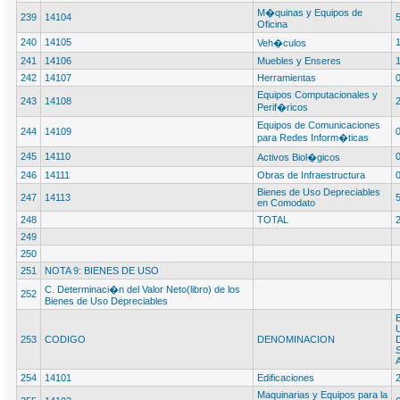
M�quinas y Equipos de
239
14104
Oficina
240
14105
Veh�culos
241
14106
Muebles y Enseres
242
14107
Herramientas
Equipos Computacionales y
243
14108
Perif�ricos
Equipos de Comunicaciones
244
14109
para Redes Inform�ticas
245
14110
Activos Biol�gicos
246
14111
Obras de Infraestructura
Bienes de Uso Depreciables
247
14113
en Comodato
248
TOTAL
249
250
251
NOTA 9: BIENES DE USO
C. Determinaci�n del Valor Neto(libro) de los
252
Bienes de Uso Depreciables
253
CODIGO
DENOMINACION
254
14101
Edificaciones
Maquinarias y Equipos para la