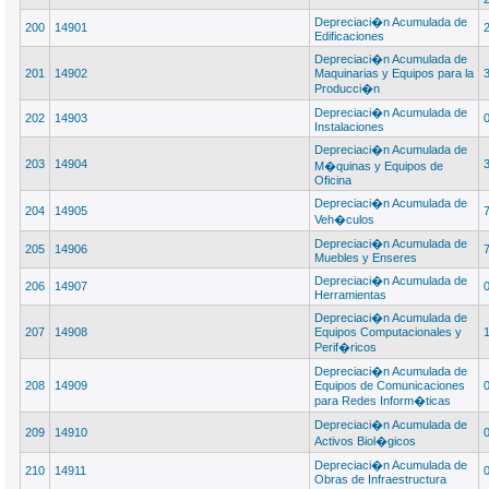
Depreciaci�n Acumulada de
200
14901
Edificaciones
Depreciaci�n Acumulada de
201
14902
Maquinarias y Equipos para la
Producci�n
Depreciaci�n Acumulada de
202
14903
Instalaciones
Depreciaci�n Acumulada de
203
14904
M�quinas y Equipos de
Oficina
Depreciaci�n Acumulada de
204
14905
Veh�culos
Depreciaci�n Acumulada de
205
14906
Muebles y Enseres
Depreciaci�n Acumulada de
206
14907
Herramientas
Depreciaci�n Acumulada de
207
14908
Equipos Computacionales y
Perif�ricos
Depreciaci�n Acumulada de
208
14909
Equipos de Comunicaciones
para Redes Inform�ticas
Depreciaci�n Acumulada de
209
14910
Activos Biol�gicos
Depreciaci�n Acumulada de
210
14911
Obras de Infraestructura