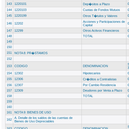
143
1220101
Dep�sitos a Plazo
144
1220103
Cuotas de Fondos Mutuos
145
1220199
Otros T�tulos y Valores
Acciones y Participaciones de
146
12202
Capital
147
12299
Otros Activos Financieros
148
TOTAL
149
150
151
NOTA 8: PR�STAMOS
152
153
CODIGO
DENOMINACION
154
12302
Hipotecarios
155
12306
Cr�ditos a Contratistas
156
12307
Por Cambio Residencia
157
12309
Deudores por Venta a Plazo
158
TOTAL
159
160
161
NOTA 9: BIENES DE USO
A. Detalle de los saldos de las cuentas de
162
Bienes de Uso Depreciables
S
163
CODIGO
DENOMINACION