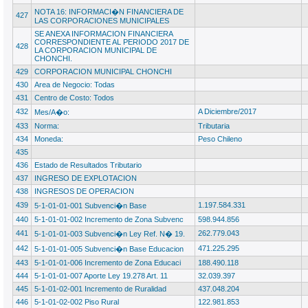
NOTA 16: INFORMACI�N FINANCIERA DE
427
LAS CORPORACIONES MUNICIPALES
SE ANEXA INFORMACION FINANCIERA
CORRESPONDIENTE AL PERIODO 2017 DE
428
LA CORPORACION MUNICIPAL DE
CHONCHI.
429
CORPORACION MUNICIPAL CHONCHI
430
Area de Negocio: Todas
431
Centro de Costo: Todos
432
A Diciembre/2017
Mes/A�o:
433
Norma:
Tributaria
434
Moneda:
Peso Chileno
435
436
Estado de Resultados Tributario
437
INGRESO DE EXPLOTACION
438
INGRESOS DE OPERACION
439
1.197.584.331
5-1-01-01-001 Subvenci�n Base
440
5-1-01-01-002 Incremento de Zona Subvenc
598.944.856
441
262.779.043
5-1-01-01-003 Subvenci�n Ley Ref. N� 19.
442
471.225.295
5-1-01-01-005 Subvenci�n Base Educacion
443
5-1-01-01-006 Incremento de Zona Educaci
188.490.118
444
5-1-01-01-007 Aporte Ley 19.278 Art. 11
32.039.397
445
5-1-01-02-001 Incremento de Ruralidad
437.048.204
446
5-1-01-02-002 Piso Rural
122.981.853