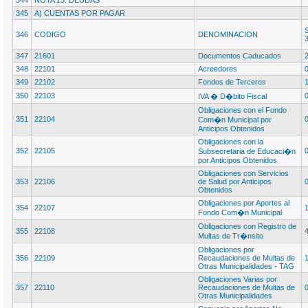
344
NOTA 13: DEUDAS
345
A) CUENTAS POR PAGAR
346
CODIGO
DENOMINACION
347
21601
Documentos Caducados
348
22101
Acreedores
349
22102
Fondos de Terceros
350
22103
IVA � D�bito Fiscal
Obligaciones con el Fondo
351
22104
Com�n Municipal por
Anticipos Obtenidos
Obligaciones con la
352
22105
Subsecretaria de Educaci�n
por Anticipos Obtenidos
Obligaciones con Servicios
353
22106
de Salud por Anticipos
Obtenidos
Obligaciones por Aportes al
354
22107
Fondo Com�n Municipal
Obligaciones con Registro de
355
22108
Multas de Tr�nsito
Obligaciones por
356
22109
Recaudaciones de Multas de
Otras Municipalidades - TAG
Obligaciones Varias por
357
22110
Recaudaciones de Multas de
Otras Municipalidades