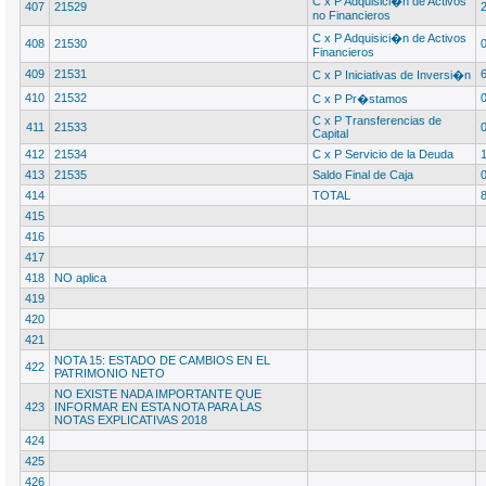
C x P Adquisici�n de Activos
407
21529
no Financieros
C x P Adquisici�n de Activos
408
21530
Financieros
409
21531
C x P Iniciativas de Inversi�n
410
21532
C x P Pr�stamos
C x P Transferencias de
411
21533
Capital
412
21534
C x P Servicio de la Deuda
413
21535
Saldo Final de Caja
414
TOTAL
415
416
417
418
NO aplica
419
420
421
NOTA 15: ESTADO DE CAMBIOS EN EL
422
PATRIMONIO NETO
NO EXISTE NADA IMPORTANTE QUE
423
INFORMAR EN ESTA NOTA PARA LAS
NOTAS EXPLICATIVAS 2018
424
425
426