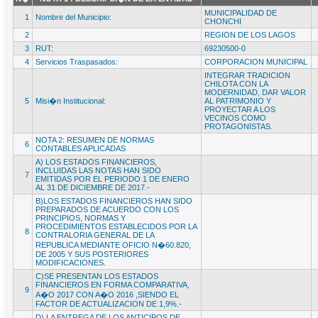
MUNICIPALIDAD DE
1
Nombre del Municipio:
CHONCHI
2
REGION DE LOS LAGOS
3
RUT:
69230500-0
4
Servicios Traspasados:
CORPORACION MUNICIPAL
INTEGRAR TRADICION
CHILOTA CON LA
MODERNIDAD, DAR VALOR
5
Misi�n Institucional:
AL PATRIMONIO Y
PROYECTAR A LOS
VECINOS COMO
PROTAGONISTAS.
NOTA 2: RESUMEN DE NORMAS
6
CONTABLES APLICADAS
A) LOS ESTADOS FINANCIEROS,
INCLUIDAS LAS NOTAS HAN SIDO
7
EMITIDAS POR EL PERIODO 1 DE ENERO
AL 31 DE DICIEMBRE DE 2017.-
B)LOS ESTADOS FINANCIEROS HAN SIDO
PREPARADOS DE ACUERDO CON LOS
PRINCIPIOS, NORMAS Y
PROCEDIMIENTOS ESTABLECIDOS POR LA
8
CONTRALORIA GENERAL DE LA
REPUBLICA MEDIANTE OFICIO N�60.820,
DE 2005 Y SUS POSTERIORES
MODIFICACIONES.
C)SE PRESENTAN LOS ESTADOS
FINANCIEROS EN FORMA COMPARATIVA,
9
A�O 2017 CON A�O 2016 ,SIENDO EL
FACTOR DE ACTUALIZACION DE 1,9%.-
D) LA ENTREGA DE LOS ANTICIPOS DE