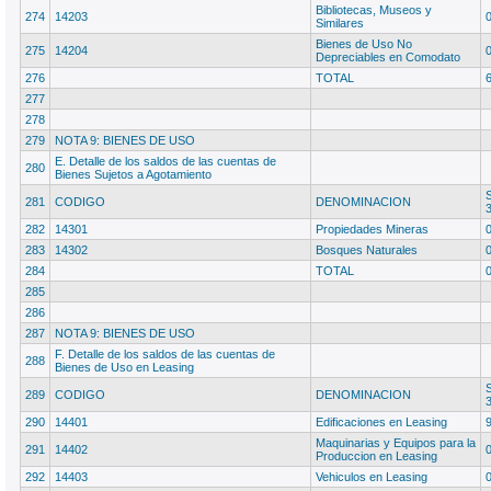
Bibliotecas, Museos y
274
14203
Similares
Bienes de Uso No
275
14204
Depreciables en Comodato
276
TOTAL
277
278
279
NOTA 9: BIENES DE USO
E. Detalle de los saldos de las cuentas de
280
Bienes Sujetos a Agotamiento
281
CODIGO
DENOMINACION
282
14301
Propiedades Mineras
283
14302
Bosques Naturales
284
TOTAL
285
286
287
NOTA 9: BIENES DE USO
F. Detalle de los saldos de las cuentas de
288
Bienes de Uso en Leasing
289
CODIGO
DENOMINACION
290
14401
Edificaciones en Leasing
Maquinarias y Equipos para la
291
14402
Produccion en Leasing
292
14403
Vehiculos en Leasing