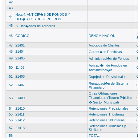
42
43
Nota 4: ANTICIP�S DE FONDOS Y
44
DEP�SITOS DE TERCEROS
45
B. Dep�sitos de Terceros
46
CODIGO
DENOMINACION
47
21401
Anticipos de Clientes
48
21404
Garant�as Recibidas
49
21405
Administraci�n de Fondos
Aplicaci�n de Fondos en
50
11405
Administraci�n
51
21406
Dep�sitos Previsionales
Recaudaci�n del Sistema
52
21407
Financiero
Otras Obligaciones
Financieras (Tesoro P�blico
53
21409
� Sector Municipal)
54
21410
Retenciones Previsionales
55
21411
Retenciones Tributarias
56
21412
Retenciones Voluntarias
Retenciones Judiciales y
57
21413
Similares
58
TOTAL