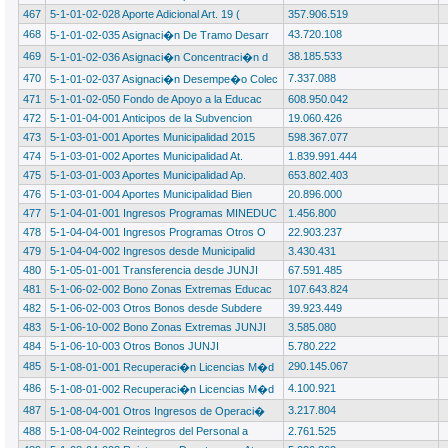
467
5-1-01-02-028 Aporte Adicional Art. 19 (
357.906.519
468
43.720.108
5-1-01-02-035 Asignaci�n De Tramo Desarr
469
38.185.533
5-1-01-02-036 Asignaci�n Concentraci�n d
470
7.337.088
5-1-01-02-037 Asignaci�n Desempe�o Colec
471
5-1-01-02-050 Fondo de Apoyo a la Educac
608.950.042
472
5-1-01-04-001 Anticipos de la Subvencion
19.060.426
473
5-1-03-01-001 Aportes Municipalidad 2015
598.367.077
474
5-1-03-01-002 Aportes Municipalidad At.
1.839.991.444
475
5-1-03-01-003 Aportes Municipalidad Ap.
653.802.403
476
5-1-03-01-004 Aportes Municipalidad Bien
20.896.000
477
5-1-04-01-001 Ingresos Programas MINEDUC
1.456.800
478
5-1-04-04-001 Ingresos Programas Otros O
22.903.237
479
5-1-04-04-002 Ingresos desde Municipalid
3.430.431
480
5-1-05-01-001 Transferencia desde JUNJI
67.591.485
481
5-1-06-02-002 Bono Zonas Extremas Educac
107.643.824
482
5-1-06-02-003 Otros Bonos desde Subdere
39.923.449
483
5-1-06-10-002 Bono Zonas Extremas JUNJI
3.585.080
484
5-1-06-10-003 Otros Bonos JUNJI
5.780.222
485
290.145.067
5-1-08-01-001 Recuperaci�n Licencias M�d
486
4.100.921
5-1-08-01-002 Recuperaci�n Licencias M�d
487
3.217.804
5-1-08-04-001 Otros Ingresos de Operaci�
488
5-1-08-04-002 Reintegros del Personal a
2.761.525