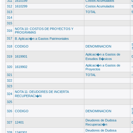
311
1610199
Costos Acumulados
312
1610299
Costos Acumulados
313
TOTAL
314
315
NOTA 10: COSTOS DE PROYECTOS Y
316
PROGRAMAS
317
B. Aplicaci�n a Gastos Patrimoniales
318
CODIGO
DENOMINACION
Aplicaci�n a Gastos de
319
1619901
Estudios B�sicos
Aplicaci�n a Gastos de
320
1619902
Proyectos
321
TOTAL
322
323
NOTA 11: DEUDORES DE INCIERTA
324
RECUPERACI�N
325
326
CODIGO
DENOMINACION
Deudores de Dudosa
327
12401
Recuperaci�n
Deudores de Dudosa
328
1240301