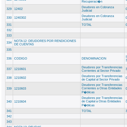
Recuperaci�n
Deudores en Cobranza
329
12402
Judicial
Deudores en Cobranza
330
1240302
Judicial
331
TOTAL
332
333
NOTA 12: DEUDORES POR RENDICIONES
334
DE CUENTAS
335
336
CODIGO
DENOMINACION
Deudores por Transferencias
337
1210601
Corrientes al Sector Privado
Deudores por Transferencias
338
1210602
de Capital al Sector Privado
Deudores por Transferencias
Corrientes a Otras Entidades
339
1210603
P�blicas
Deudores por Transferencias
de Capital a Otras Entidades
340
1210604
P�blicas
341
TOTAL
342
343