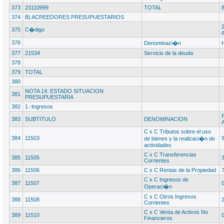
373
23110999
TOTAL
374
B) ACREEDORES PRESUPUESTARIOS
375
C�digo
376
Denominaci�n
377
21534
Servicio de la deuda
378
379
TOTAL
380
NOTA 14: ESTADO SITUACION
381
PRESUPUESTARIA
382
1.-Ingresos
383
SUBTITULO
DENOMINACION
C x C Tributos sobre el uso
384
11503
de bienes y la realizaci�n de
actividades
C x C Transferencias
385
11505
Corrientes
386
11506
C x C Rentas de la Propiedad
C x C Ingresos de
387
11507
Operaci�n
C x C Otros Ingresos
388
11508
Corrientes
C x C Venta de Activos No
389
11510
Financieros