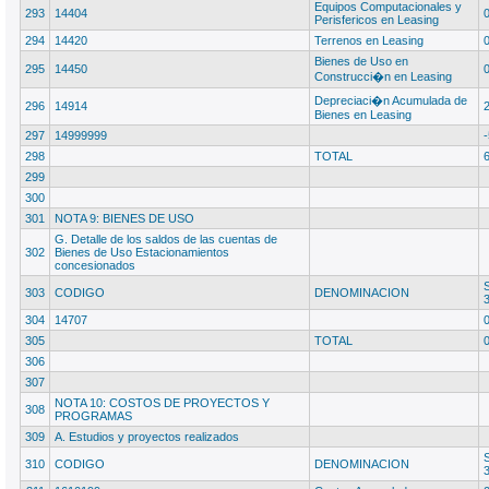
Equipos Computacionales y
293
14404
Perisfericos en Leasing
294
14420
Terrenos en Leasing
Bienes de Uso en
295
14450
Construcci�n en Leasing
Depreciaci�n Acumulada de
296
14914
Bienes en Leasing
297
14999999
298
TOTAL
299
300
301
NOTA 9: BIENES DE USO
G. Detalle de los saldos de las cuentas de
302
Bienes de Uso Estacionamientos
concesionados
303
CODIGO
DENOMINACION
304
14707
305
TOTAL
306
307
NOTA 10: COSTOS DE PROYECTOS Y
308
PROGRAMAS
309
A. Estudios y proyectos realizados
310
CODIGO
DENOMINACION