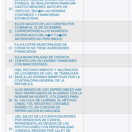
FONDOS, SE REALIZA PARA FINANCIAR
GASTOS MENORES, ANTICIPO DE
10
VIATICOS, SEG�N LAS NORMAS
CONTABLES Y FINANCIERAS
ESTABLECIDAS.
E)LOS SALDOS DE LAS CUENTAS POR
COBRAR AL 31 DE DICIEMBRE,
CORRESPONDE A LOS INGRESOS
11
DEVENGADOS DEL A�O Y A�OS
ANTERIORES NO PERCIBIDOS.
F)LA ILUSTRE MUNICIPALIDAD DE
12
CHONCHI NO TIENE INVERSIONES
FINANCIERAS.
G)LA MUNICIPALIDAD DE CHONCHI
13
CUENTA CON UN LEASING FINANCIERO
CON BANCOESTADO.
H)EL RECONOCIMIENTO Y VALORACION
DE LOS BIENES DE USO, SE TRABAJA EN
14
BASE A LAS NORMAS IMPARTIDAS POR LA
CONTRALORIA GENERAL DE LA
REPUBLICA.
I)LOS BIENES DE USO DEPRECIABLES HAN
SIDO DEPRECIADOS DE ACUERDO CON LA
NORMATIVA VIGENTE, UTILIZANDO PARA
15
EL CALCULO DE LA MISMA, EL METODO
LINEAL Y EL REGISTRO CONTABLE
INDIRECTO, EN CUENTAS DE
DEPRECIACION ACUMULADA.
J)EL SALDO DE LA CUENTA DEUDORES
POR RENDICION DE CUENTA,
REPRESENTA LAS DEUDAS DE LAS
INSTITUCIONES CON PERSONALIDAD
16
JURIDICA, REGIDAS POR LA LEY DE