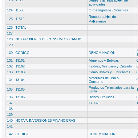
123
11503
bienes y la realizaci�n de
actividades
124
11508
Otros Ingresos Corrientes
Recuperaci�n de
125
11512
Pr�stamos
126
TOTAL
127
128
NOTA 6: BIENES DE CONSUMO Y CAMBIO
129
130
CODIGO
DENOMINACION
131
13101
Alimentos y Bebidas
132
13102
Textiles, Vestuario y Calzado
133
13103
Combustibles y Lubricantes
Materiales de Uso o
134
13104
Consumo
Productos Terminados para la
135
13105
venta
136
13106
Bienes Excluidos
137
TOTAL
138
139
140
NOTA 7: INVERSIONES FINANCIERAS
141
142
CODIGO
DENOMINACION