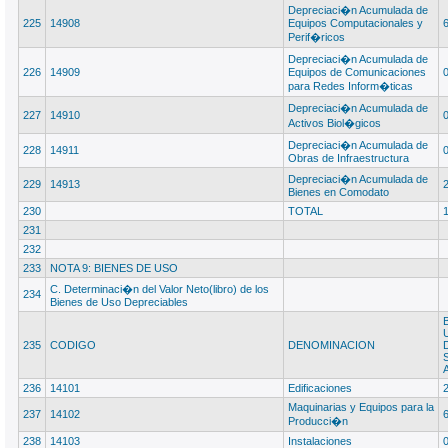
Depreciaci�n Acumulada de
225
14908
Equipos Computacionales y
Perif�ricos
Depreciaci�n Acumulada de
226
14909
Equipos de Comunicaciones
para Redes Inform�ticas
Depreciaci�n Acumulada de
227
14910
Activos Biol�gicos
Depreciaci�n Acumulada de
228
14911
Obras de Infraestructura
Depreciaci�n Acumulada de
229
14913
Bienes en Comodato
230
TOTAL
231
232
233
NOTA 9: BIENES DE USO
C. Determinaci�n del Valor Neto(libro) de los
234
Bienes de Uso Depreciables
235
CODIGO
DENOMINACION
236
14101
Edificaciones
Maquinarias y Equipos para la
237
14102
Producci�n
238
14103
Instalaciones