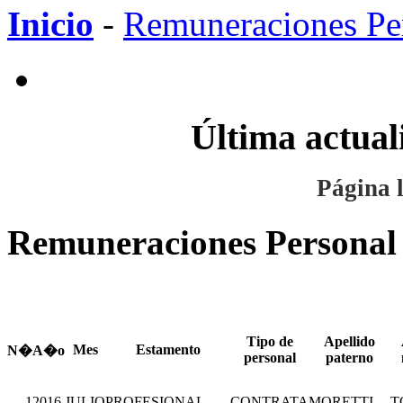
Inicio
-
Remuneraciones Per
Última actual
Página l
Remuneraciones Personal
Tipo de
Apellido
Mes
Estamento
N�
A�o
personal
paterno
1
2016
JULIO
PROFESIONAL
CONTRATA
MORETTI
T