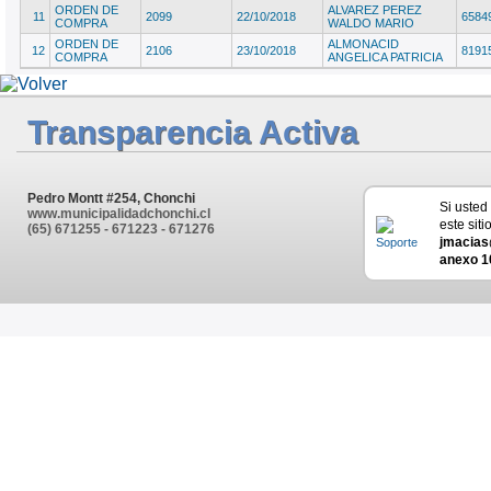
ORDEN DE
ALVAREZ PEREZ
11
2099
22/10/2018
6584
COMPRA
WALDO MARIO
ORDEN DE
ALMONACID
12
2106
23/10/2018
8191
COMPRA
ANGELICA PATRICIA
Transparencia Activa
Pedro Montt #254, Chonchi
Si usted
www.municipalidadchonchi.cl
este siti
(65) 671255 - 671223 - 671276
jmacias
anexo 1