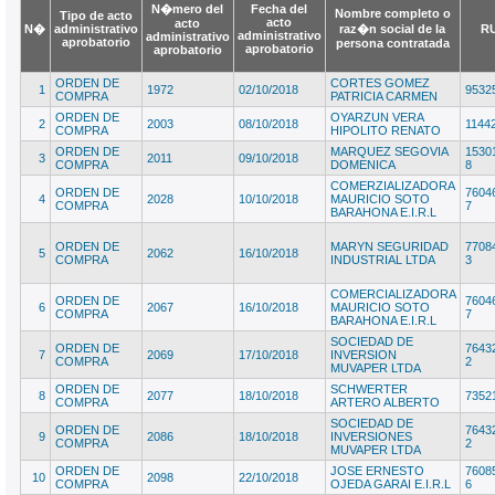
N�mero del
Fecha del
Nombre completo o
Tipo de acto
acto
acto
N�
administrativo
raz�n social de la
R
administrativo
administrativo
aprobatorio
persona contratada
aprobatorio
aprobatorio
ORDEN DE
CORTES GOMEZ
1
1972
02/10/2018
9532
COMPRA
PATRICIA CARMEN
ORDEN DE
OYARZUN VERA
2
2003
08/10/2018
1144
COMPRA
HIPOLITO RENATO
ORDEN DE
MARQUEZ SEGOVIA
1530
3
2011
09/10/2018
COMPRA
DOMENICA
8
COMERZIALIZADORA
ORDEN DE
7604
4
2028
10/10/2018
MAURICIO SOTO
COMPRA
7
BARAHONA E.I.R.L
ORDEN DE
MARYN SEGURIDAD
7708
5
2062
16/10/2018
COMPRA
INDUSTRIAL LTDA
3
COMERCIALIZADORA
ORDEN DE
7604
6
2067
16/10/2018
MAURICIO SOTO
COMPRA
7
BARAHONA E.I.R.L
SOCIEDAD DE
ORDEN DE
7643
7
2069
17/10/2018
INVERSION
COMPRA
2
MUVAPER LTDA
ORDEN DE
SCHWERTER
8
2077
18/10/2018
7352
COMPRA
ARTERO ALBERTO
SOCIEDAD DE
ORDEN DE
7643
9
2086
18/10/2018
INVERSIONES
COMPRA
2
MUVAPER LTDA
ORDEN DE
JOSE ERNESTO
7608
10
2098
22/10/2018
COMPRA
OJEDA GARAI E.I.R.L
6