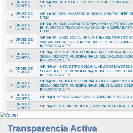
ORDEN DE
S/P.N�200. PASARELA SECTOR HUENTEMO. COMPRA INFE
9
COMPRA
3 U.T.M.
ORDEN DE
S/P.N�481. OFICINA ASESOR JURIDICO. COMPRA INFERIOR
10
COMPRA
U.T.M.
S/P.N�. 25. UNIDAD DEMOSTRATIVA SEMILLA CERTIFICADA
ORDEN DE
11
EN EL SECTOR TEUPA COMUNA CHONCHI.COMPRA INFERI
COMPRA
U.T.M.
S/P.N� 904. CASO SOCIAL. SRA. ANTULA DEL TRANSITO 
ORDEN DE
12
VARGAS. SEGUN S.A.S. N�1660. DEL 16-08-2018. COMPRA
COMPRA
INFERIOR A 3 U.T.M.
S/P. N� 100. ENCUENTRO COMUNAL ADULTOS MAYORES 2
ORDEN DE
13
SEGUN DECRETO MUNICIPAL N� 18, DEL 03-01-2018. CO
COMPRA
INFERIOR A 3 U.T.M.
S/P. N�104. ENCUENTRO COMUNAL ADULTOS MAYORES 20
ORDEN DE
14
SEGUN DECRETO MUNICIPAL N�18, DEL 03-01-2018. COM
COMPRA
INFERIOR A 3 U.T.M.
S/P.N�99. ENCUENTRO COMUNAL ADULTOS MAYORES 201
ORDEN DE
15
SEGUN DECRETO MUNICIPAL N�18, DEL 03-01-2018. COM
COMPRA
INFERIOR A 3 U.T.M.
ORDEN DE
16
S/P. N� 9. MERCADO MUNICIPAL. COMPRA INFERIOR A 3 U.
COMPRA
ORDEN DE
17
S/P. N�22. OFICINA PRODESAL , COMPRA INFERIOR A 3 U.T
COMPRA
Transparencia Activa