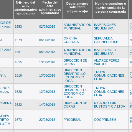
N�mero del
Fecha del
Departamento
Nombre completo o
acto
acto
solicitante
raz�n social de la
administrativo
administrativo
adquisisci�n
persona contratada
aprobatorio
aprobatorio
MOS DE
ADMINISTARCION
INVERSIONES
7
1553
02/08/2018
7-2018.
MUNICIPAL
SIQUEM SPA
7
OFICINA
SEPULVEDA
M.
1573
06/08/2018
9
CULTURA
CAICHEO JOSE
7-2018.
ADMINISTARCION
INVERSIONES
7
1581
08/08/2018
MUNICIPAL
SIQUEM SPA
7
DIRECCION DE
ALVAREZ PEREZ
1615
13/08/2018
6
OBRAS
WALDO
DIRECCION
.
TROYA
DESARROLLO
7
1616
13/08/2018
COMUNICACIONES
PRA
ECONOMICO
5
LTDA
LOCAL
DIRECCION
 2018.
TROYA
DESARROLLO
7
1620
13/08/2018
COMUNICACIONES
OMPRA
ECONOMICO
5
LTDA
LOCAL
DIRECCION DE
RICARDO IDINI
7
 COMPRA
1622
14/08/2018
OBRAS
BUSTOS Y CIA LTDA
K
 PAPA
8
CRETO
1673
22/08/2018
PRODESAL
COOPRINSEM
6
 U.T.M.