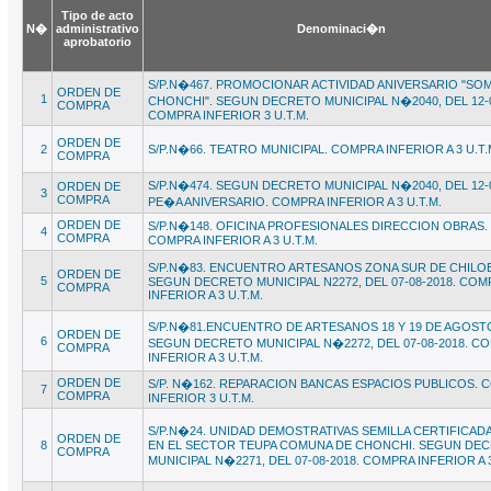
Tipo de acto
N�
administrativo
Denominaci�n
aprobatorio
S/P.N�467. PROMOCIONAR ACTIVIDAD ANIVERSARIO "SO
ORDEN DE
1
CHONCHI". SEGUN DECRETO MUNICIPAL N�2040, DEL 12-0
COMPRA
COMPRA INFERIOR 3 U.T.M.
ORDEN DE
2
S/P.N�66. TEATRO MUNICIPAL. COMPRA INFERIOR A 3 U.T.
COMPRA
S/P.N�474. SEGUN DECRETO MUNICIPAL N�2040, DEL 12-0
ORDEN DE
3
COMPRA
PE�A ANIVERSARIO. COMPRA INFERIOR A 3 U.T.M.
ORDEN DE
S/P.N�148. OFICINA PROFESIONALES DIRECCION OBRAS.
4
COMPRA
COMPRA INFERIOR A 3 U.T.M.
S/P.N�83. ENCUENTRO ARTESANOS ZONA SUR DE CHILOE
ORDEN DE
5
SEGUN DECRETO MUNICIPAL N2272, DEL 07-08-2018. COM
COMPRA
INFERIOR A 3 U.T.M.
S/P.N�81.ENCUENTRO DE ARTESANOS 18 Y 19 DE AGOSTO
ORDEN DE
6
SEGUN DECRETO MUNICIPAL N�2272, DEL 07-08-2018. C
COMPRA
INFERIOR A 3 U.T.M.
ORDEN DE
S/P. N�162. REPARACION BANCAS ESPACIOS PUBLICOS.
7
COMPRA
INFERIOR 3 U.T.M.
S/P.N�24. UNIDAD DEMOSTRATIVAS SEMILLA CERTIFICADA
ORDEN DE
8
EN EL SECTOR TEUPA COMUNA DE CHONCHI. SEGUN DE
COMPRA
MUNICIPAL N�2271, DEL 07-08-2018. COMPRA INFERIOR A 3