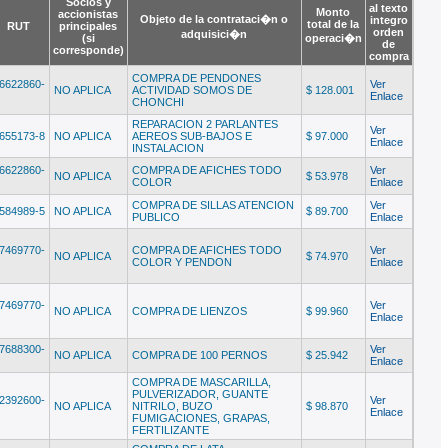
Socios y
al texto
Monto
accionistas
Objeto de la contrataci�n o
integro
total de la
RUT
principales
orden
adquisici�n
(si
operaci�n
de
corresponde)
compra
COMPRA DE PENDONES
6622860-
Ver
NO APLICA
ACTIVIDAD SOMOS DE
$ 128.001
Enlace
CHONCHI
REPARACION 2 PARLANTES
Ver
655173-8
NO APLICA
AEREOS SUB-BAJOS E
$ 97.000
Enlace
INSTALACION
6622860-
COMPRA DE AFICHES TODO
Ver
NO APLICA
$ 53.978
COLOR
Enlace
COMPRA DE SILLAS ATENCION
Ver
584989-5
NO APLICA
$ 89.700
PUBLICO
Enlace
7469770-
COMPRA DE AFICHES TODO
Ver
NO APLICA
$ 74.970
COLOR Y PENDON
Enlace
7469770-
Ver
NO APLICA
COMPRA DE LIENZOS
$ 99.960
Enlace
7688300-
Ver
NO APLICA
COMPRA DE 100 PERNOS
$ 25.942
Enlace
COMPRA DE MASCARILLA,
PULVERIZADOR, GUANTE
2392600-
Ver
NO APLICA
NITRILO, BUZO
$ 98.870
Enlace
FUMIGACIONES, GRAPAS,
FERTILIZANTE