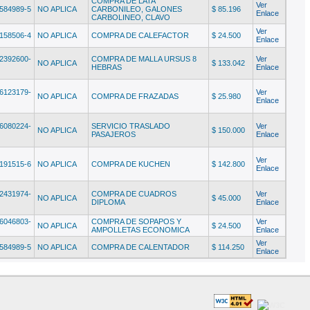
COMPRA DE LATA
Ver
584989-5
NO APLICA
CARBONILEO, GALONES
$ 85.196
Enlace
CARBOLINEO, CLAVO
Ver
158506-4
NO APLICA
COMPRA DE CALEFACTOR
$ 24.500
Enlace
2392600-
COMPRA DE MALLA URSUS 8
Ver
NO APLICA
$ 133.042
HEBRAS
Enlace
6123179-
Ver
NO APLICA
COMPRA DE FRAZADAS
$ 25.980
Enlace
6080224-
SERVICIO TRASLADO
Ver
NO APLICA
$ 150.000
PASAJEROS
Enlace
Ver
191515-6
NO APLICA
COMPRA DE KUCHEN
$ 142.800
Enlace
2431974-
COMPRA DE CUADROS
Ver
NO APLICA
$ 45.000
DIPLOMA
Enlace
6046803-
COMPRA DE SOPAPOS Y
Ver
NO APLICA
$ 24.500
AMPOLLETAS ECONOMICA
Enlace
Ver
584989-5
NO APLICA
COMPRA DE CALENTADOR
$ 114.250
Enlace