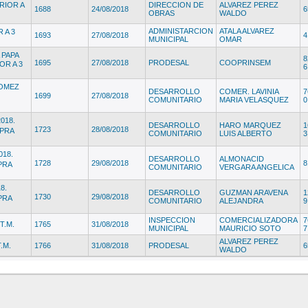
RIOR A
DIRECCION DE
ALVAREZ PEREZ
1688
24/08/2018
6
OBRAS
WALDO
ADMINISTARCION
ATALA ALVAREZ
 A 3
1693
27/08/2018
4
MUNICIPAL
OMAR
 PAPA
8
1695
27/08/2018
PRODESAL
COOPRINSEM
OR A 3
6
GOMEZ
DESARROLLO
COMER. LAVINIA
7
1699
27/08/2018
COMUNITARIO
MARIA VELASQUEZ
0
018.
DESARROLLO
HARO MARQUEZ
1
1723
28/08/2018
MPRA
COMUNITARIO
LUIS ALBERTO
3
18.
DESARROLLO
ALMONACID
1728
29/08/2018
8
PRA
COMUNITARIO
VERGARA ANGELICA
8.
DESARROLLO
GUZMAN ARAVENA
1
1730
29/08/2018
PRA
COMUNITARIO
ALEJANDRA
9
INSPECCION
COMERCIALIZADORA
7
T.M.
1765
31/08/2018
MUNICIPAL
MAURICIO SOTO
7
ALVAREZ PEREZ
.M.
1766
31/08/2018
PRODESAL
6
WALDO