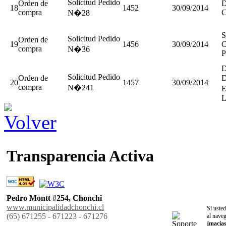
Solicitud Pedido
Orden de
D
18
1452
30/09/2014
compra
C
N�28
S
Solicitud Pedido
Orden de
19
1456
30/09/2014
C
compra
N�36
P
D
Solicitud Pedido
Orden de
D
20
1457
30/09/2014
compra
N�241
E
L
Transparencia Activa
Pedro Montt #254, Chonchi
www.municipalidadchonchi.cl
Si usted
(65) 671255 - 671223 - 671276
al naveg
jmacia