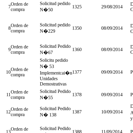
Solicitud pedido
Orden de
D
7
1325
29/08/2014
compra
C
N�50
Solicitud pedido
Orden de
D
8
1350
08/09/2014
compra
N�229
O
Solicitud Pedido
Orden de
D
9
1360
08/09/2014
compra
C
N�67
Solicitu pedido
N� 53
Orden de
10
1377
09/09/2014
P
Implementcai�n
compra
Unidades
Demostrativas
Solicitud Pedido
Orden de
11
1378
09/09/2014
P
compra
N�55
D
Solicitud Pedido
Orden de
12
1387
10/09/2014
A
compra
N� 138
y
Solicitud Pedido
Orden de
13
1388
11/09/2014
P