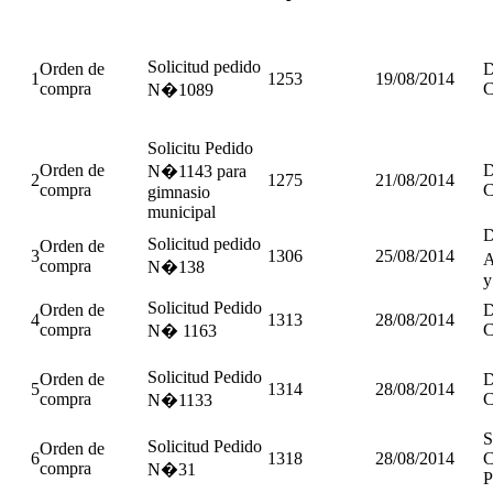
Solicitud pedido
Orden de
D
1
1253
19/08/2014
compra
C
N�1089
Solicitu Pedido
Orden de
D
N�1143 para
2
1275
21/08/2014
compra
C
gimnasio
municipal
D
Solicitud pedido
Orden de
3
1306
25/08/2014
A
compra
N�138
y
Solicitud Pedido
Orden de
D
4
1313
28/08/2014
compra
C
N� 1163
Solicitud Pedido
Orden de
D
5
1314
28/08/2014
compra
C
N�1133
S
Solicitud Pedido
Orden de
6
1318
28/08/2014
C
compra
N�31
P