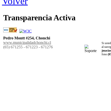
Transparencia Activa
Pedro Montt #254, Chonchi
www.municipalidadchonchi.cl
Si usted
(65) 671255 - 671223 - 671276
al naveg
jmacia
fono
(6