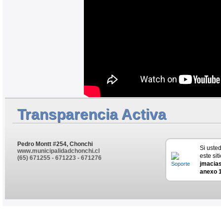
Transparencia Activa
Pedro Montt #254, Chonchi
Si uste
www.municipalidadchonchi.cl
este sit
(65) 671255 - 671223 - 671276
jmacia
anexo 