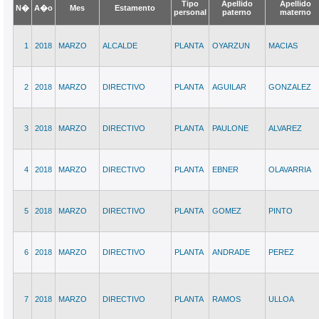
Tipo
Apellido
Apellido
N�
A�o
Mes
Estamento
personal
paterno
materno
1
2018
MARZO
ALCALDE
PLANTA
OYARZUN
MACIAS
2
2018
MARZO
DIRECTIVO
PLANTA
AGUILAR
GONZALEZ
3
2018
MARZO
DIRECTIVO
PLANTA
PAULONE
ALVAREZ
4
2018
MARZO
DIRECTIVO
PLANTA
EBNER
OLAVARRIA
5
2018
MARZO
DIRECTIVO
PLANTA
GOMEZ
PINTO
6
2018
MARZO
DIRECTIVO
PLANTA
ANDRADE
PEREZ
7
2018
MARZO
DIRECTIVO
PLANTA
RAMOS
ULLOA