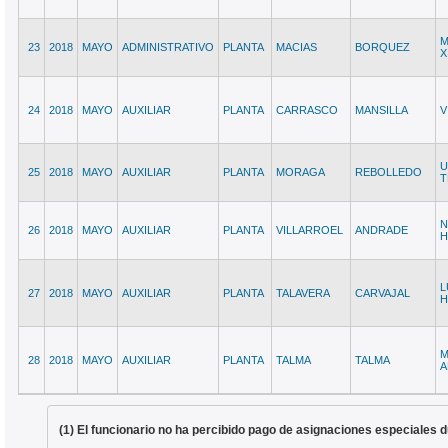
M
23
2018
MAYO
ADMINISTRATIVO
PLANTA
MACIAS
BORQUEZ
X
24
2018
MAYO
AUXILIAR
PLANTA
CARRASCO
MANSILLA
V
U
25
2018
MAYO
AUXILIAR
PLANTA
MORAGA
REBOLLEDO
T
N
26
2018
MAYO
AUXILIAR
PLANTA
VILLARROEL
ANDRADE
H
L
27
2018
MAYO
AUXILIAR
PLANTA
TALAVERA
CARVAJAL
H
28
2018
MAYO
AUXILIAR
PLANTA
TALMA
TALMA
A
(1) El funcionario no ha percibido pago de asignaciones especiales d