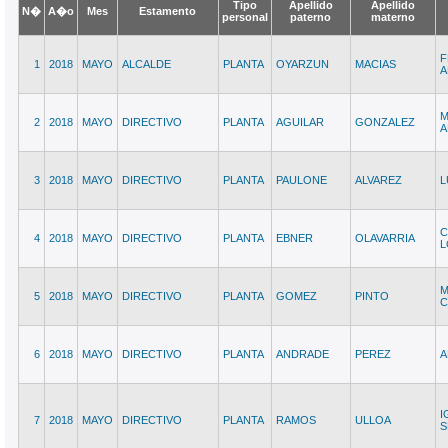
Tipo
Apellido
Apellido
N�
A�o
Mes
Estamento
personal
paterno
materno
F
1
2018
MAYO
ALCALDE
PLANTA
OYARZUN
MACIAS
A
2
2018
MAYO
DIRECTIVO
PLANTA
AGUILAR
GONZALEZ
A
3
2018
MAYO
DIRECTIVO
PLANTA
PAULONE
ALVAREZ
L
C
4
2018
MAYO
DIRECTIVO
PLANTA
EBNER
OLAVARRIA
L
M
5
2018
MAYO
DIRECTIVO
PLANTA
GOMEZ
PINTO
C
6
2018
MAYO
DIRECTIVO
PLANTA
ANDRADE
PEREZ
A
I
7
2018
MAYO
DIRECTIVO
PLANTA
RAMOS
ULLOA
S