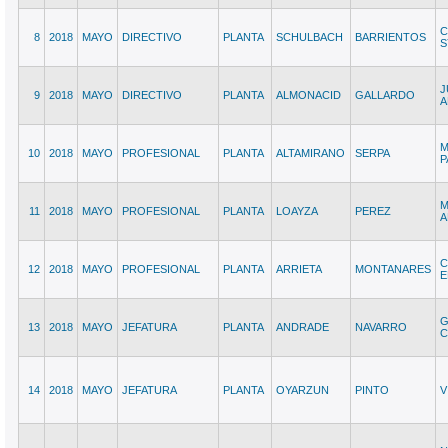
C
8
2018
MAYO
DIRECTIVO
PLANTA
SCHULBACH
BARRIENTOS
S
J
9
2018
MAYO
DIRECTIVO
PLANTA
ALMONACID
GALLARDO
A
M
10
2018
MAYO
PROFESIONAL
PLANTA
ALTAMIRANO
SERPA
P
M
11
2018
MAYO
PROFESIONAL
PLANTA
LOAYZA
PEREZ
A
C
12
2018
MAYO
PROFESIONAL
PLANTA
ARRIETA
MONTANARES
E
G
13
2018
MAYO
JEFATURA
PLANTA
ANDRADE
NAVARRO
C
14
2018
MAYO
JEFATURA
PLANTA
OYARZUN
PINTO
V