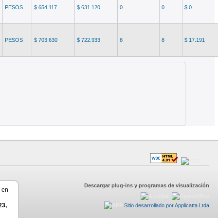
PESOS
$ 654.117
$ 631.120
0
0
$ 0
PESOS
$ 703.630
$ 722.933
8
8
$ 17.191
Descargar plug-ins y programas de visualización
r en
23,
Sitio desarrollado por Applicatta Ltda.