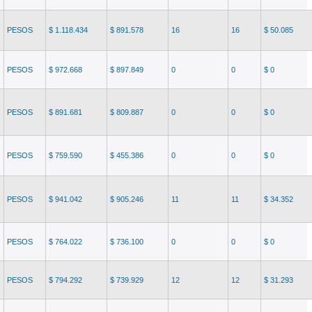
PESOS
$ 1.118.434
$ 891.578
16
16
$ 50.085
PESOS
$ 972.668
$ 897.849
0
0
$ 0
PESOS
$ 891.681
$ 809.887
0
0
$ 0
PESOS
$ 759.590
$ 455.386
0
0
$ 0
PESOS
$ 941.042
$ 905.246
11
11
$ 34.352
PESOS
$ 764.022
$ 736.100
0
0
$ 0
PESOS
$ 794.292
$ 739.929
12
12
$ 31.293