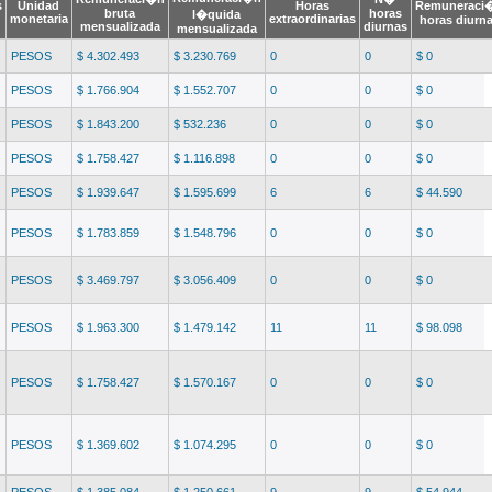
s
Unidad
Horas
Remuneraci
bruta
horas
l�quida
monetaria
extraordinarias
horas diurn
mensualizada
diurnas
mensualizada
PESOS
$ 4.302.493
$ 3.230.769
0
0
$ 0
PESOS
$ 1.766.904
$ 1.552.707
0
0
$ 0
PESOS
$ 1.843.200
$ 532.236
0
0
$ 0
PESOS
$ 1.758.427
$ 1.116.898
0
0
$ 0
PESOS
$ 1.939.647
$ 1.595.699
6
6
$ 44.590
PESOS
$ 1.783.859
$ 1.548.796
0
0
$ 0
PESOS
$ 3.469.797
$ 3.056.409
0
0
$ 0
PESOS
$ 1.963.300
$ 1.479.142
11
11
$ 98.098
PESOS
$ 1.758.427
$ 1.570.167
0
0
$ 0
PESOS
$ 1.369.602
$ 1.074.295
0
0
$ 0