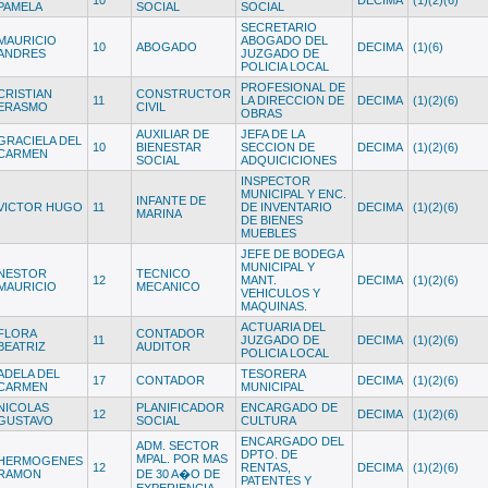
10
DECIMA
(1)(2)(6)
PAMELA
SOCIAL
SOCIAL
SECRETARIO
MAURICIO
ABOGADO DEL
10
ABOGADO
DECIMA
(1)(6)
ANDRES
JUZGADO DE
POLICIA LOCAL
PROFESIONAL DE
CRISTIAN
CONSTRUCTOR
11
LA DIRECCION DE
DECIMA
(1)(2)(6)
ERASMO
CIVIL
OBRAS
AUXILIAR DE
JEFA DE LA
GRACIELA DEL
10
BIENESTAR
SECCION DE
DECIMA
(1)(2)(6)
CARMEN
SOCIAL
ADQUICICIONES
INSPECTOR
MUNICIPAL Y ENC.
INFANTE DE
VICTOR HUGO
11
DE INVENTARIO
DECIMA
(1)(2)(6)
MARINA
DE BIENES
MUEBLES
JEFE DE BODEGA
MUNICIPAL Y
NESTOR
TECNICO
12
MANT.
DECIMA
(1)(2)(6)
MAURICIO
MECANICO
VEHICULOS Y
MAQUINAS.
ACTUARIA DEL
FLORA
CONTADOR
11
JUZGADO DE
DECIMA
(1)(2)(6)
BEATRIZ
AUDITOR
POLICIA LOCAL
ADELA DEL
TESORERA
17
CONTADOR
DECIMA
(1)(2)(6)
CARMEN
MUNICIPAL
NICOLAS
PLANIFICADOR
ENCARGADO DE
12
DECIMA
(1)(2)(6)
GUSTAVO
SOCIAL
CULTURA
ENCARGADO DEL
ADM. SECTOR
DPTO. DE
MPAL. POR MAS
HERMOGENES
12
RENTAS,
DECIMA
(1)(2)(6)
RAMON
DE 30 A�O DE
PATENTES Y