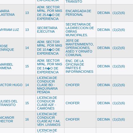
EXPERIENCIA
TRANSITO
ADM. SECTOR
MPAL. POR MAS
MARIA
ENCARGADA DE
13
DECIMA
(1)(2)(6)
LASTENIA
PERSONAL
DE 25 A�O DE
EXPERIENCIA
SECRETARIA DE
SECRETARIA
LA DIRECCION DE
MYRIAM LUZ
13
DECIMA
(1)(2)(6)
EJECUTIVA
OBRAS
MUNICIPALES.
JEFE DE
ADM. SECTOR
MANTENIMIENTO,
MPAL. POR MAS
JOSE
14
OPERACIONES,
DECIMA
(1)(2)(6)
ENRIQUE
DE 10 A�O DE
ASEO Y ORNATO
EXPERIENCIA
COMUNAL
ADM. SECTOR
ENC. DE LA
MPAL. POR MAS
MARIBEL
OFICINA DE
15
DECIMA
(1)(2)(6)
XIMENA
PARTES E
DE 3 A�O DE
INFORMACIONES
EXPERIENCIA
LICENCIA DE
CONDUCIR
VICTOR HUGO
14
CLASE BD -
CHOFER
DECIMA
(1)(2)(6)
MAQUINARIA
PESADA
LICENCIA DE
ULISES DEL
CONDUCIR
15
CHOFER
DECIMA
(1)(2)(6)
TRANSITO
CLASE A2F -
CAMIONES
LICENCIA DE
NICANOR
CONDUCIR
16
CHOFER
DECIMA
(1)(2)(6)
HECTOR
CLASE A2 Y A4,
VEH. LIVIANOS
LICENCIA DE