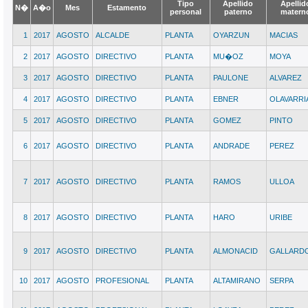
Tipo
Apellido
Apellid
N�
A�o
Mes
Estamento
personal
paterno
matern
1
2017
AGOSTO
ALCALDE
PLANTA
OYARZUN
MACIAS
2
2017
AGOSTO
DIRECTIVO
PLANTA
MU�OZ
MOYA
3
2017
AGOSTO
DIRECTIVO
PLANTA
PAULONE
ALVAREZ
4
2017
AGOSTO
DIRECTIVO
PLANTA
EBNER
OLAVARRI
5
2017
AGOSTO
DIRECTIVO
PLANTA
GOMEZ
PINTO
6
2017
AGOSTO
DIRECTIVO
PLANTA
ANDRADE
PEREZ
7
2017
AGOSTO
DIRECTIVO
PLANTA
RAMOS
ULLOA
8
2017
AGOSTO
DIRECTIVO
PLANTA
HARO
URIBE
9
2017
AGOSTO
DIRECTIVO
PLANTA
ALMONACID
GALLARD
10
2017
AGOSTO
PROFESIONAL
PLANTA
ALTAMIRANO
SERPA