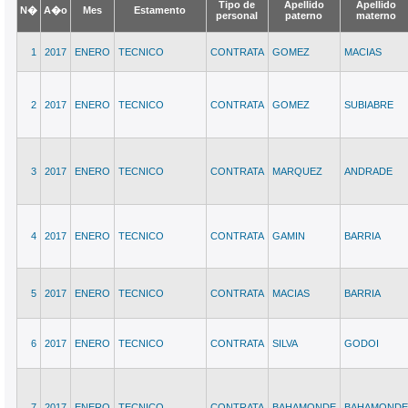
Tipo de
Apellido
Apellido
N�
A�o
Mes
Estamento
personal
paterno
materno
1
2017
ENERO
TECNICO
CONTRATA
GOMEZ
MACIAS
2
2017
ENERO
TECNICO
CONTRATA
GOMEZ
SUBIABRE
3
2017
ENERO
TECNICO
CONTRATA
MARQUEZ
ANDRADE
4
2017
ENERO
TECNICO
CONTRATA
GAMIN
BARRIA
5
2017
ENERO
TECNICO
CONTRATA
MACIAS
BARRIA
6
2017
ENERO
TECNICO
CONTRATA
SILVA
GODOI
7
2017
ENERO
TECNICO
CONTRATA
BAHAMONDE
BAHAMONDE