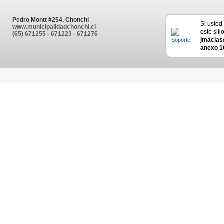
Pedro Montt #254, Chonchi
Si usted
www.municipalidadchonchi.cl
este siti
(65) 671255 - 671223 - 671276
jmacias
anexo 1