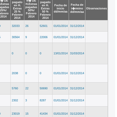
N� DE
N� DE
pagado
pagado
.Extras
H.Extras
Fecha de
en H.
en H.
Fecha de
agadas
pagadas
Extras
Extras
inicio
t�rmino
Observaciones
25%/
50%/
25 %
50 %
dd/mm/aa
dd/mm/aa
ebrero
Febrero
Febrero
Febrero
2014
2014
2014
2014
9
32033
26
52601
01/01/2014
31/12/2014
5
30564
9
22006
01/01/2014
31/12/2014
0
0
0
13/01/2014
31/03/2014
2038
0
0
01/01/2014
31/12/2014
5760
22
50690
01/01/2014
31/12/2014
2302
3
8287
01/01/2014
31/12/2014
0
23019
15
41434
01/01/2014
31/12/2014