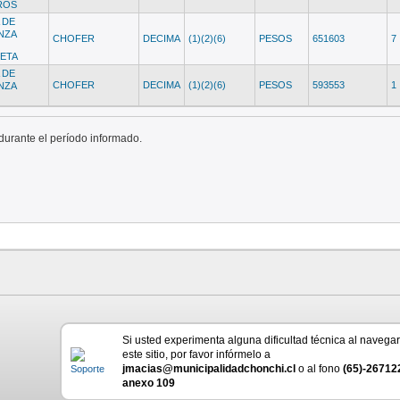
ROS
 DE
NZA
CHOFER
DECIMA
(1)(2)(6)
PESOS
651603
7
ETA
 DE
CHOFER
DECIMA
(1)(2)(6)
PESOS
593553
1
NZA
durante el período informado.
Si usted experimenta alguna dificultad técnica al navega
este sitio, por favor infórmelo a
jmacias@municipalidadchonchi.cl
o al fono
(65)-26712
anexo 109