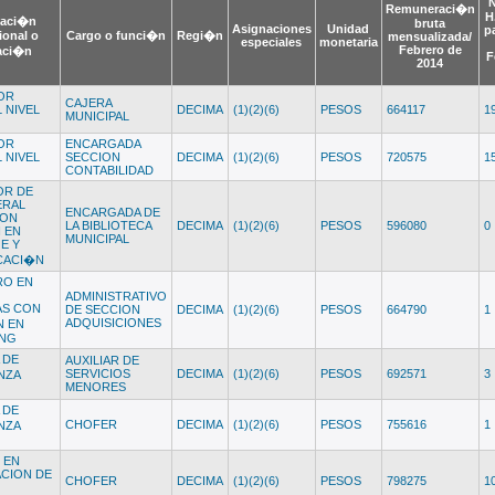
Remuneraci�n
H
caci�n
bruta
Asignaciones
Unidad
p
ional o
Cargo o funci�n
Regi�n
mensualizada/
especiales
monetaria
Febrero de
aci�n
F
2014
OR
CAJERA
 NIVEL
DECIMA
(1)(2)(6)
PESOS
664117
1
MUNICIPAL
OR
ENCARGADA
 NIVEL
SECCION
DECIMA
(1)(2)(6)
PESOS
720575
1
CONTABILIDAD
OR DE
ERAL
ENCARGADA DE
CON
LA BIBLIOTECA
DECIMA
(1)(2)(6)
PESOS
596080
0
 EN
MUNICIPAL
E Y
CACI�N
RO EN
ADMINISTRATIVO
AS CON
DE SECCION
DECIMA
(1)(2)(6)
PESOS
664790
1
ADQUISICIONES
N EN
ING
 DE
AUXILIAR DE
SERVICIOS
DECIMA
(1)(2)(6)
PESOS
692571
3
NZA
MENORES
 DE
CHOFER
DECIMA
(1)(2)(6)
PESOS
755616
1
NZA
 EN
CION DE
CHOFER
DECIMA
(1)(2)(6)
PESOS
798275
1