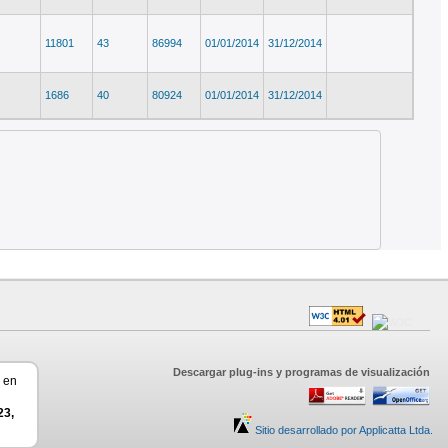
11801
43
86994
01/01/2014
31/12/2014
1686
40
80924
01/01/2014
31/12/2014
Descargar plug-ins y programas de visualización
r en
23,
Sitio desarrollado por Applicatta Ltda.