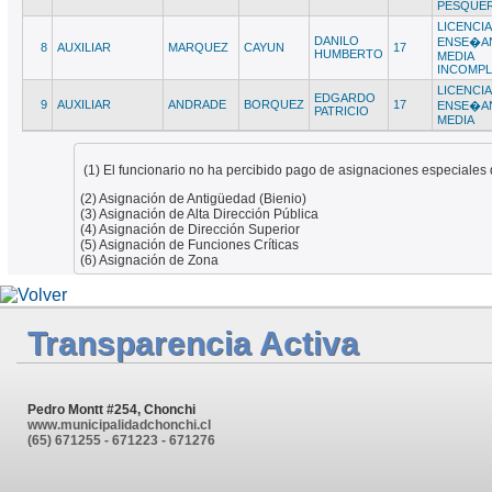
PESQUE
LICENCIA
DANILO
ENSE�A
8
AUXILIAR
MARQUEZ
CAYUN
17
HUMBERTO
MEDIA
INCOMPL
LICENCIA
EDGARDO
9
AUXILIAR
ANDRADE
BORQUEZ
17
ENSE�A
PATRICIO
MEDIA
(1) El funcionario no ha percibido pago de asignaciones especiales 
(2) Asignación de Antigüedad (Bienio)
(3) Asignación de Alta Dirección Pública
(4) Asignación de Dirección Superior
(5) Asignación de Funciones Críticas
(6) Asignación de Zona
Transparencia Activa
Pedro Montt #254, Chonchi
www.municipalidadchonchi.cl
(65) 671255 - 671223 - 671276