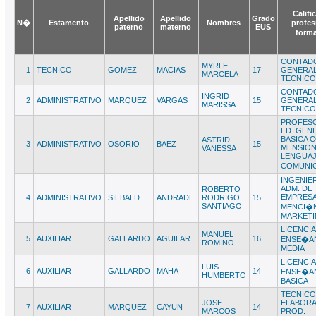
Califi
Apellido
Apellido
Grado
N�
Estamento
Nombres
profes
paterno
materno
EUS
form
CONTAD
MYRLE
1
TECNICO
GOMEZ
MACIAS
17
GENERAL
MARCELA
TECNICO
CONTAD
INGRID
2
ADMINISTRATIVO
MARQUEZ
VARGAS
15
GENERAL
MARISSA
TECNICO
PROFES
ED. GEN
BASICA 
ASTRID
3
ADMINISTRATIVO
OSORIO
BAEZ
15
MENSION
VANESSA
LENGUAJ
COMUNI
INGENIE
ADM. DE
ROBERTO
EMPRES
4
ADMINISTRATIVO
SIEBALD
ANDRADE
RODRIGO
15
SANTIAGO
MENCI�
MARKET
LICENCIA
MANUEL
5
AUXILIAR
GALLARDO
AGUILAR
16
ENSE�A
ROMINO
MEDIA
LICENCIA
LUIS
6
AUXILIAR
GALLARDO
MAHA
14
ENSE�A
HUMBERTO
BASICA
TECNICO
JOSE
ELABORA
7
AUXILIAR
MARQUEZ
CAYUN
14
MARCOS
PROD.