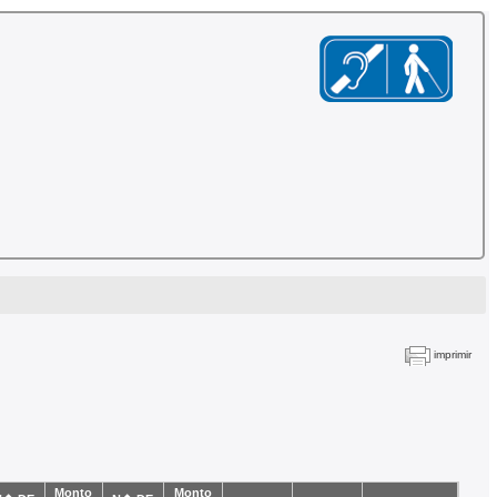
imprimir
Monto
Monto