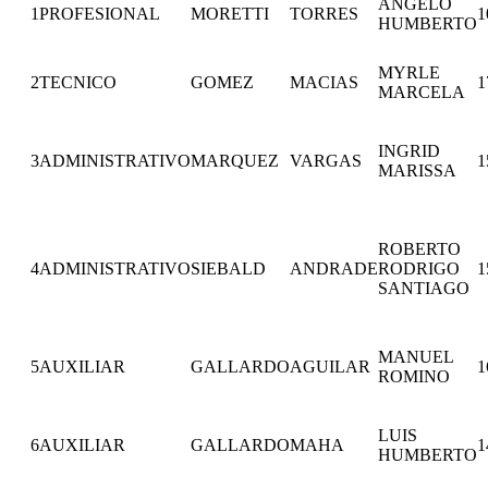
ANGELO
1
PROFESIONAL
MORETTI
TORRES
1
HUMBERTO
MYRLE
2
TECNICO
GOMEZ
MACIAS
1
MARCELA
INGRID
3
ADMINISTRATIVO
MARQUEZ
VARGAS
1
MARISSA
ROBERTO
4
ADMINISTRATIVO
SIEBALD
ANDRADE
RODRIGO
1
SANTIAGO
MANUEL
5
AUXILIAR
GALLARDO
AGUILAR
1
ROMINO
LUIS
6
AUXILIAR
GALLARDO
MAHA
1
HUMBERTO