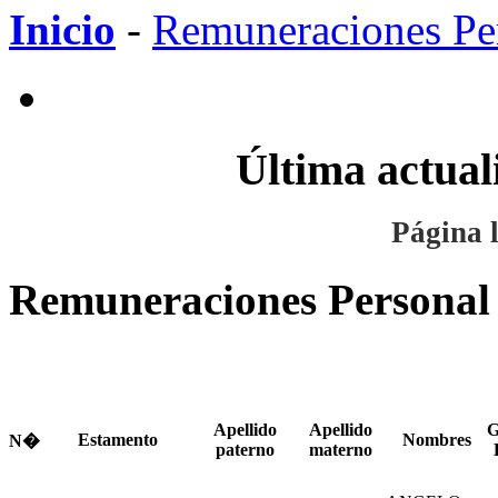
Inicio
-
Remuneraciones Per
Última actual
Página l
Remuneraciones Personal
Apellido
Apellido
G
Estamento
Nombres
N�
paterno
materno