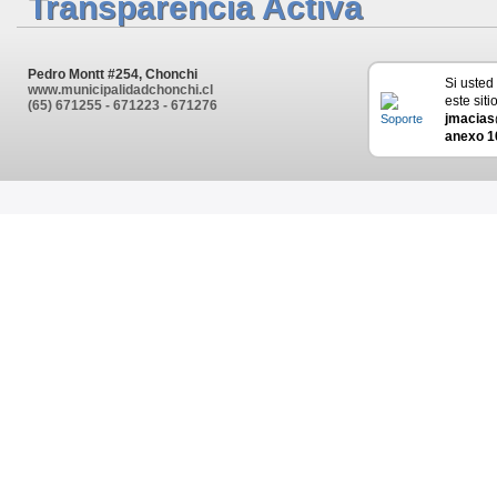
Transparencia Activa
Pedro Montt #254, Chonchi
Si usted
www.municipalidadchonchi.cl
este siti
(65) 671255 - 671223 - 671276
jmacias
anexo 1