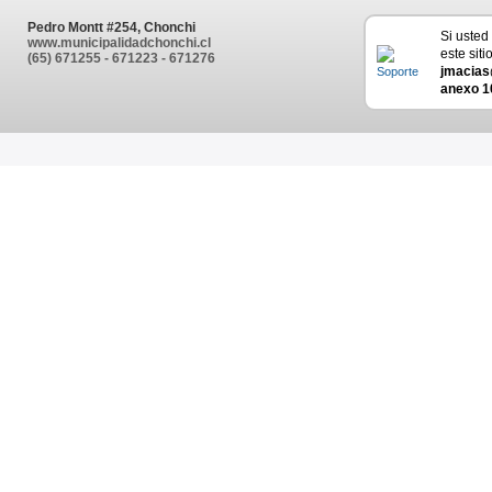
Pedro Montt #254, Chonchi
Si usted
www.municipalidadchonchi.cl
este siti
(65) 671255 - 671223 - 671276
jmacias
anexo 1