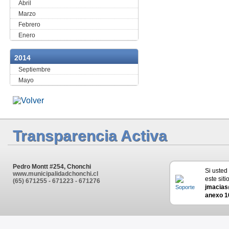
Abril
Marzo
Febrero
Enero
2014
Septiembre
Mayo
Transparencia Activa
Pedro Montt #254, Chonchi
Si usted
www.municipalidadchonchi.cl
este siti
(65) 671255 - 671223 - 671276
jmacias
anexo 1