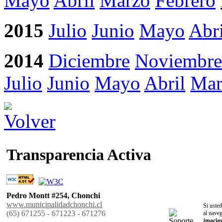
Mayo
Abril
Marzo
Febrero
2015
Julio
Junio
Mayo
Abri
2014
Diciembre
Noviembre
Julio
Junio
Mayo
Abril
Mar
Transparencia Activa
Pedro Montt #254, Chonchi
www.municipalidadchonchi.cl
Si usted
(65) 671255 - 671223 - 671276
al naveg
jmacia