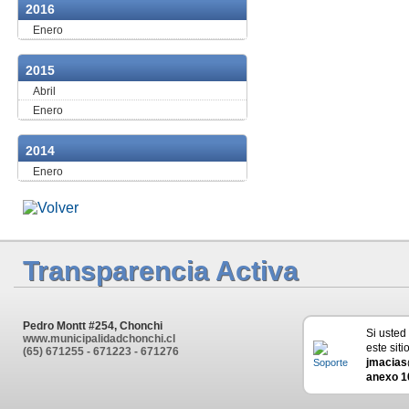
2016
Enero
2015
Abril
Enero
2014
Enero
Transparencia Activa
Pedro Montt #254, Chonchi
Si usted
www.municipalidadchonchi.cl
este siti
(65) 671255 - 671223 - 671276
jmacias
anexo 1