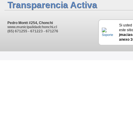
Transparencia Activa
Pedro Montt #254, Chonchi
Si usted
www.municipalidadchonchi.cl
este siti
(65) 671255 - 671223 - 671276
jmacias
anexo 1