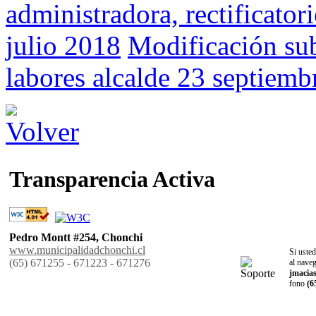
administradora, rectificator
julio 2018
Modificación su
labores alcalde 23 septiemb
Transparencia Activa
Pedro Montt #254, Chonchi
www.municipalidadchonchi.cl
Si usted
(65) 671255 - 671223 - 671276
al naveg
jmacia
fono
(6