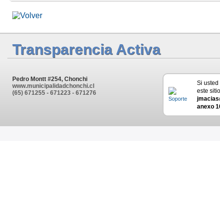
Transparencia Activa
Pedro Montt #254, Chonchi
Si usted
www.municipalidadchonchi.cl
este siti
(65) 671255 - 671223 - 671276
jmacias
anexo 1