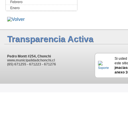
Febrero
Enero
Transparencia Activa
Pedro Montt #254, Chonchi
Si usted
www.municipalidadchonchi.cl
este siti
(65) 671255 - 671223 - 671276
jmacias
anexo 1