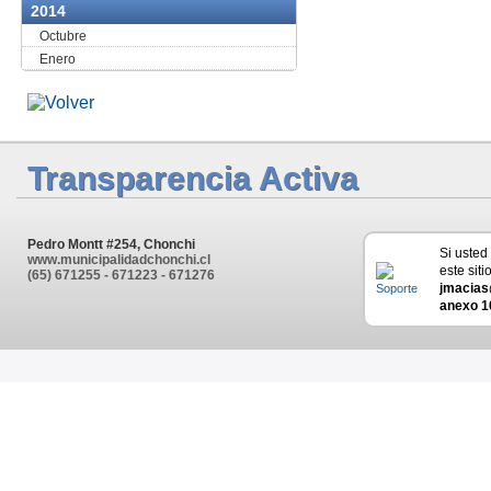
2014
Octubre
Enero
Transparencia Activa
Pedro Montt #254, Chonchi
Si usted
www.municipalidadchonchi.cl
este siti
(65) 671255 - 671223 - 671276
jmacias
anexo 1